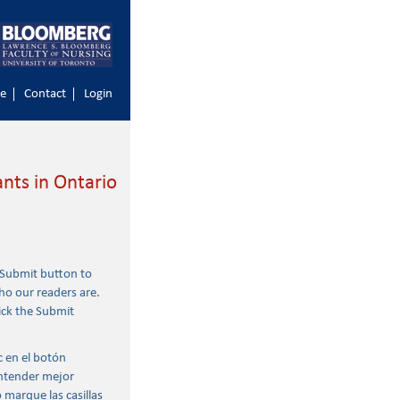
e
Contact
Login
ants in Ontario
 Submit button to
ho our readers are.
ick the Submit
c en el botón
entender mejor
 marque las casillas