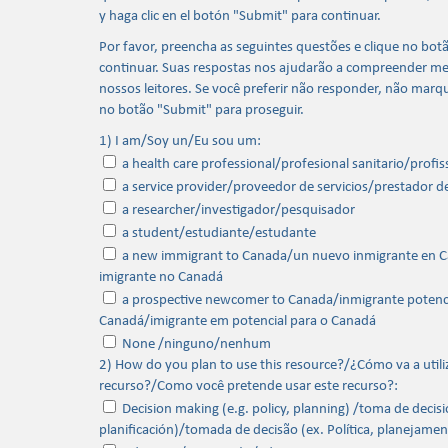
y haga clic en el botón "Submit" para continuar.
Por favor, preencha as seguintes questões e clique no bot
continuar. Suas respostas nos ajudarão a compreender m
nossos leitores. Se você preferir não responder, não marqu
no botão "Submit" para proseguir.
1) I am/Soy un/Eu sou um:
a health care professional/profesional sanitario/profis
a service provider/proveedor de servicios/prestador de
a researcher/investigador/pesquisador
a student/estudiante/estudante
a new immigrant to Canada/un nuevo inmigrante en 
imigrante no Canadá
a prospective newcomer to Canada/inmigrante potenci
Canadá/imigrante em potencial para o Canadá
None /ninguno/nenhum
2) How do you plan to use this resource?/¿Cómo va a utili
recurso?/Como você pretende usar este recurso?:
Decision making (e.g. policy, planning) /toma de decisio
planificación)/tomada de decisão (ex. Política, planejamen