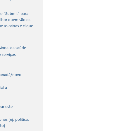
ão "Submit" para
elhor quem são os
e as caixas e clique
sional da saúde
 serviços
Canadá/novo
al a
zar este
nes (ej. política,
to)