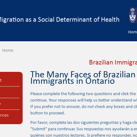
igration as a Social Determinant of Health
Hom
Home
Brazilian Immigr
The Many Faces of Brazilian
Immigrants in Ontario
t
Please complete the following two questions and click the
continue. Your responses will help us better understand w
o
If you prefer not to answer, do not check any boxes and cl
button to proceed.
urces
Por favor, complete las dos siguientes preguntas y haga cli
"Submit" para continuar. Sus respuestas nos ayudarán a 
quiénes son nuestros lectores. Si prefiere no responder, no