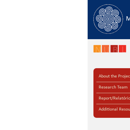
Skip to main content
M
About the Projec
Research Team
Report/Relatóri
Additional Reso