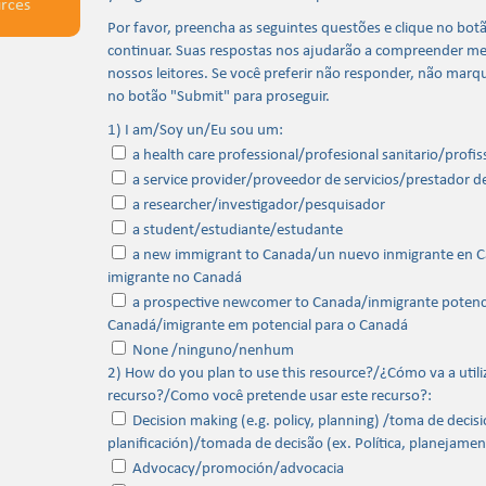
urces
Por favor, preencha as seguintes questões e clique no bot
continuar. Suas respostas nos ajudarão a compreender m
nossos leitores. Se você preferir não responder, não marqu
no botão "Submit" para proseguir.
1) I am/Soy un/Eu sou um:
a health care professional/profesional sanitario/profis
a service provider/proveedor de servicios/prestador de
a researcher/investigador/pesquisador
a student/estudiante/estudante
a new immigrant to Canada/un nuevo inmigrante en 
imigrante no Canadá
a prospective newcomer to Canada/inmigrante potenci
Canadá/imigrante em potencial para o Canadá
None /ninguno/nenhum
2) How do you plan to use this resource?/¿Cómo va a utili
recurso?/Como você pretende usar este recurso?:
Decision making (e.g. policy, planning) /toma de decisio
planificación)/tomada de decisão (ex. Política, planejamen
Advocacy/promoción/advocacia