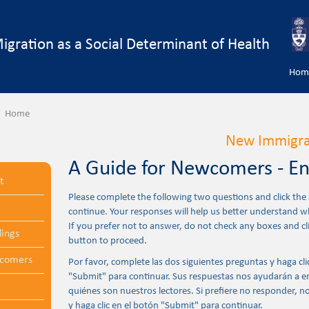
igration as a Social Determinant of Health
Hom
Home
New Immigra
A Guide for Newcomers - En
t
Please complete the following two questions and click the
continue. Your responses will help us better understand w
If you prefer not to answer, do not check any boxes and cl
ings
button to proceed.
wcomers
Por favor, complete las dos siguientes preguntas y haga cli
"Submit" para continuar. Sus respuestas nos ayudarán a 
quiénes son nuestros lectores. Si prefiere no responder, no
y haga clic en el botón "Submit" para continuar.