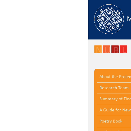
Skip to main content
M
About the Projec
Research Team
Summary of Find
A Guide for Ne
Poetry Book