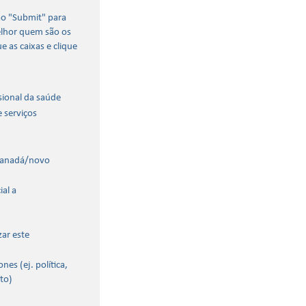
ão "Submit" para
elhor quem são os
e as caixas e clique
sional da saúde
 serviços
Canadá/novo
al a
zar este
nes (ej. política,
to)