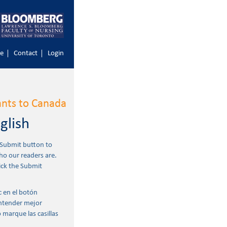
e
Contact
Login
nts to Canada
glish
 Submit button to
ho our readers are.
ick the Submit
c en el botón
entender mejor
 marque las casillas